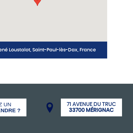
ené Loustalot, Saint-Paul-lès-Dax, France
Z UN
71 AVENUE DU TRUC
ENDRE ?
33700 MÉRIGNAC